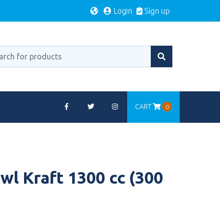
Login
Sign up
CART
0
wl Kraft 1300 cc (300