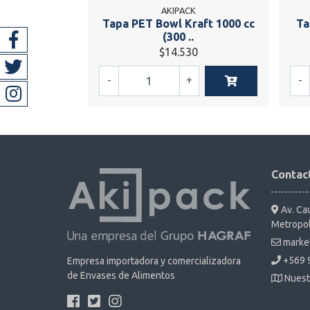
AKIPACK
Tapa PET Bowl Kraft 1000 cc
Ta
(300 ..
$14.530
-
+
-
Contac
Av. Cau
Metropol
marke
+569 
Empresa importadora y comercializadora
de Envases de Alimentos
Nuest