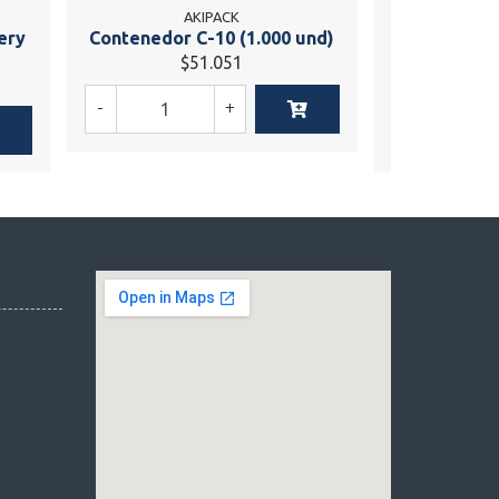
AKIPACK
ery
Contenedor C-10 (1.000 und)
Bowl Kraft 
$51.051
$
-
+
-