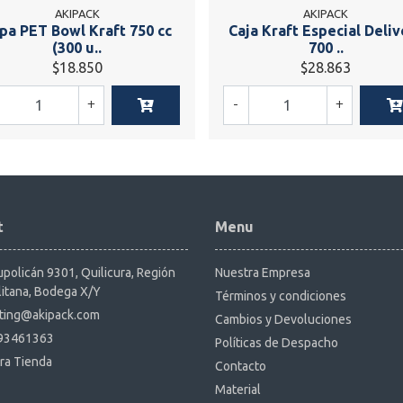
AKIPACK
AKIPACK
pa PET Bowl Kraft 750 cc
Caja Kraft Especial Deliv
(300 u..
700 ..
$18.850
$28.863
+
-
+
t
Menu
policán 9301, Quilicura, Región
Nuestra Empresa
itana, Bodega X/Y
Términos y condiciones
ting@akipack.com
Cambios y Devoluciones
93461363
Políticas de Despacho
ra Tienda
Contacto
Material