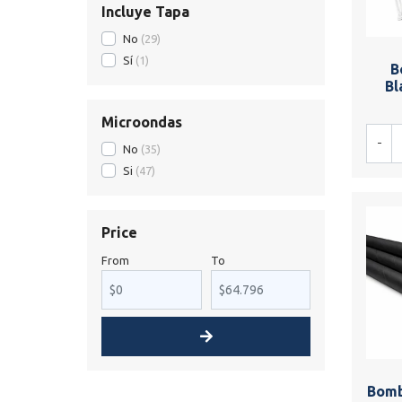
Incluye Tapa
No
29
Sí
1
B
Bl
Microondas
-
No
35
Si
47
Price
From
To
Bomb