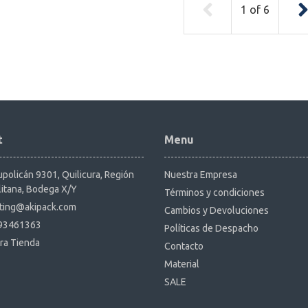
1
of
6
t
Menu
policán 9301, Quilicura, Región
Nuestra Empresa
itana, Bodega X/Y
Términos y condiciones
ting@akipack.com
Cambios y Devoluciones
93461363
Políticas de Despacho
ra Tienda
Contacto
Material
SALE