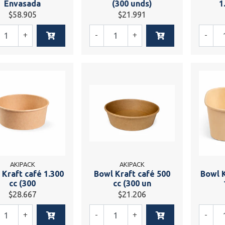
Envasada
(300 unds)
1
$58.905
$21.991
+
-
+
-
AKIPACK
AKIPACK
 Kraft café 1.300
Bowl Kraft café 500
Bowl 
cc (300
cc (300 un
$28.667
$21.206
+
-
+
-