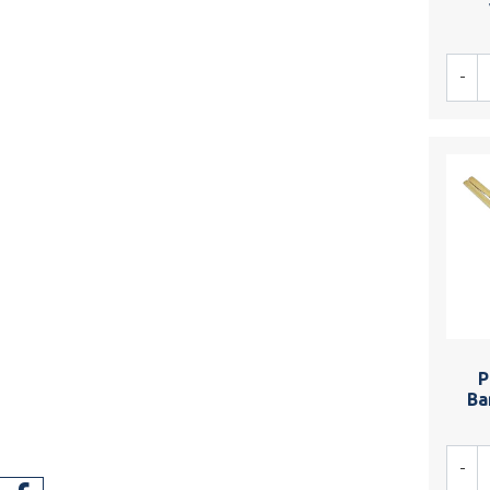
-
P
Ba
-