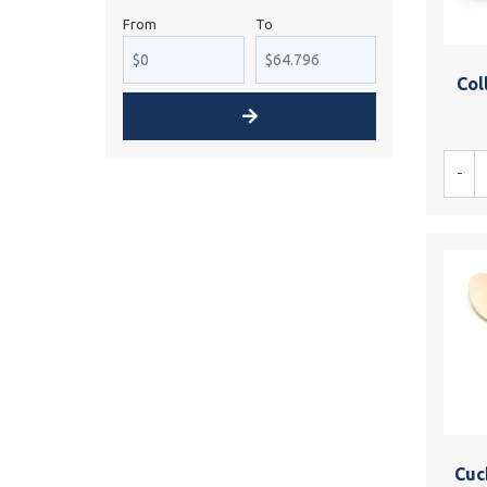
From
To
Col
-
Cuc