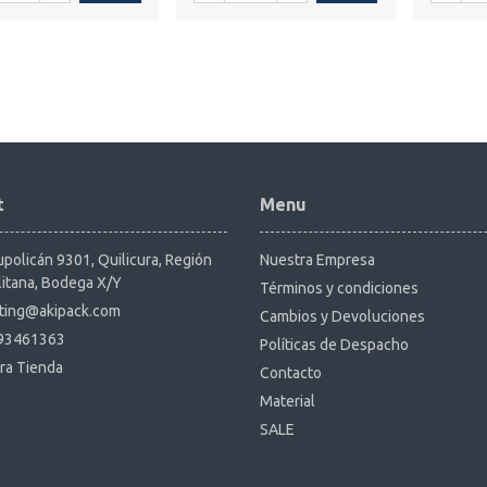
t
Menu
policán 9301, Quilicura, Región
Nuestra Empresa
itana, Bodega X/Y
Términos y condiciones
ting@akipack.com
Cambios y Devoluciones
93461363
Políticas de Despacho
ra Tienda
Contacto
Material
SALE