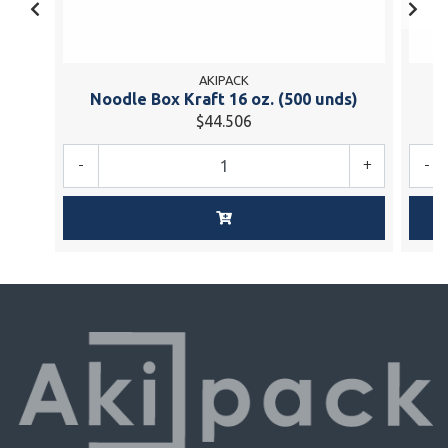
AKIPACK
Noodle Box Kraft 16 oz. (500 unds)
E
$44.506
-
+
-