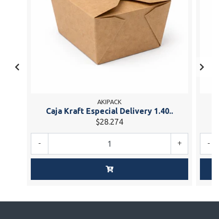
AKIPACK
Caja Kraft Especial Delivery 1.40..
C
$28.274
-
+
-