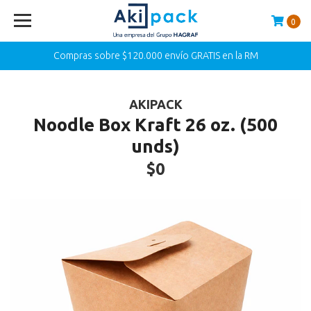
0
Compras sobre $120.000 envío GRATIS en la RM
AKIPACK
Noodle Box Kraft 26 oz. (500
unds)
$0