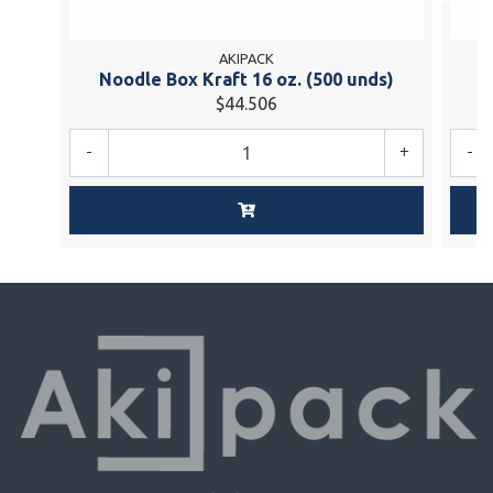
AKIPACK
Noodle Box Kraft 16 oz. (500 unds)
N
$44.506
-
+
-