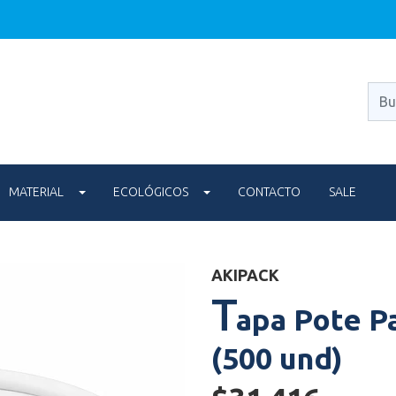
MATERIAL
ECOLÓGICOS
CONTACTO
SALE
AKIPACK
T
apa Pote Pa
(500 und)