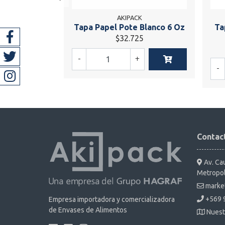
AKIPACK
Tapa Papel Pote Blanco 6 Oz
Ta
$32.725
-
+
-
Contac
Av. Cau
Metropol
marke
+569 
Empresa importadora y comercializadora
de Envases de Alimentos
Nuest