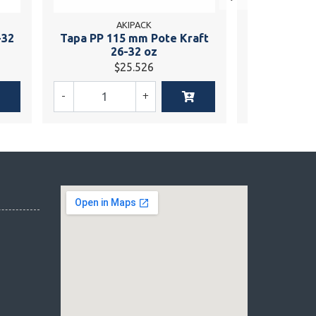
AKIPACK
-32
Tapa PP 115 mm Pote Kraft
Tapa PP
26-32 oz
Band
$25.526
$
-
+
-