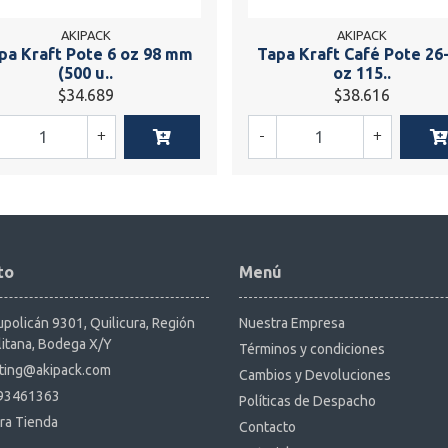
AKIPACK
AKIPACK
pa Kraft Pote 6 oz 98 mm
Tapa Kraft Café Pote 26
(500 u..
oz 115..
$34.689
$38.616
+
-
+
to
Menú
policán 9301, Quilicura, Región
Nuestra Empresa
itana, Bodega X/Y
Términos y condiciones
ting@akipack.com
Cambios y Devoluciones
93461363
Políticas de Despacho
ra Tienda
Contacto