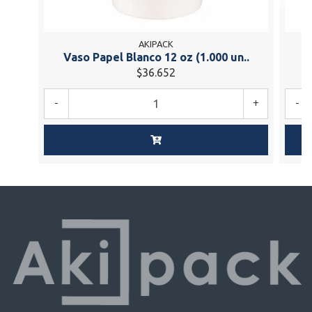
AKIPACK
Vaso Papel Blanco 12 oz (1.000 un..
V
$36.652
-
+
-