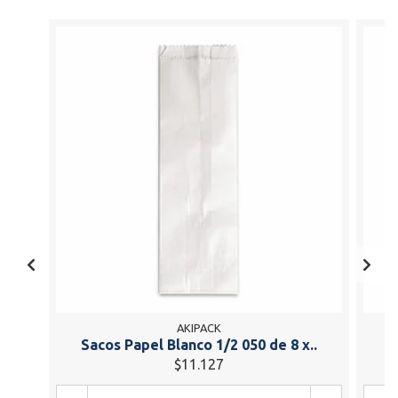
AKIPACK
Sacos Papel Blanco 1/2 050 de 8 x..
S
$11.127