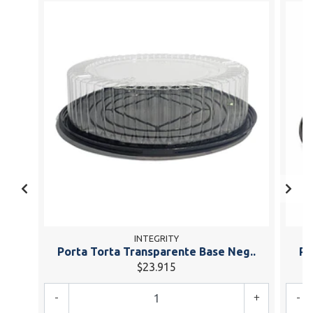
INTEGRITY
Porta Torta Transparente Base Neg..
Po
$23.915
-
+
-