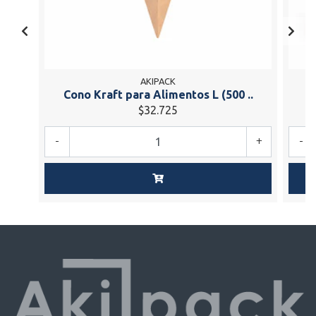
AKIPACK
Cono Kraft para Alimentos L (500 ..
E
$32.725
-
+
-