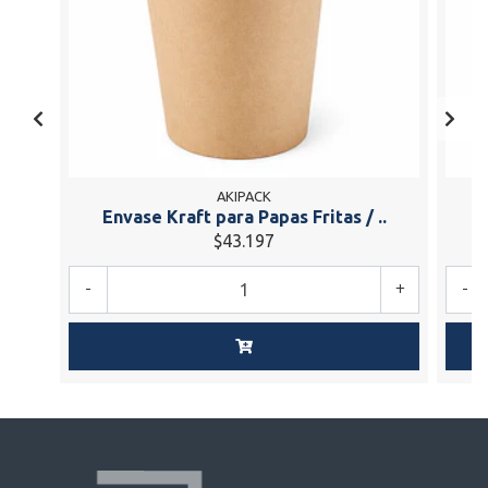
AKIPACK
Envase Kraft para Papas Fritas / ..
E
$43.197
-
+
-