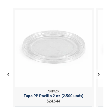
AKIPACK
Tapa PP Pocillo 2 oz (2.500 unds)
T
$24.544