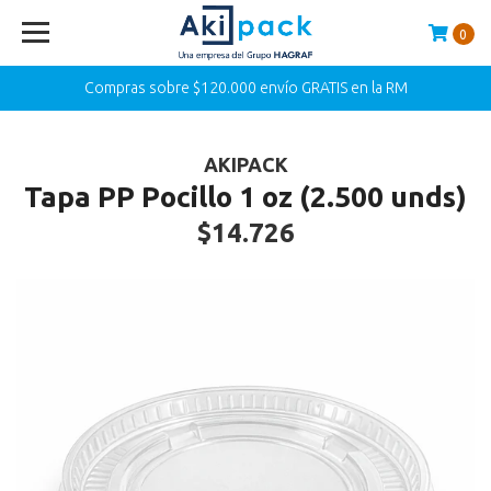
0
Compras sobre $120.000 envío GRATIS en la RM
AKIPACK
Tapa PP Pocillo 1 oz (2.500 unds)
$14.726