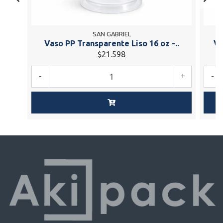
SAN GABRIEL
Vaso PP Transparente Liso 16 oz -..
Va
$21.598
-
+
-