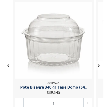
AKIPACK
Pote Bisagra 340 gr Tapa Domo (54..
P
$39.545
-
+
-