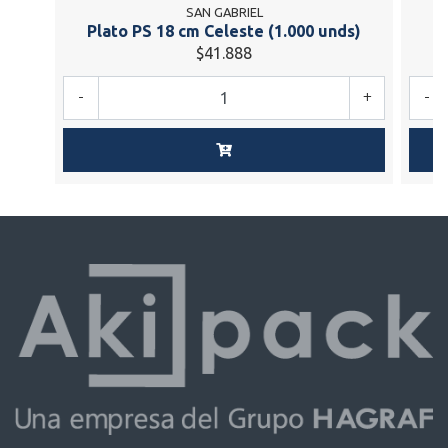
SAN GABRIEL
Plato PS 18 cm Celeste (1.000 unds)
P
$41.888
-
+
-