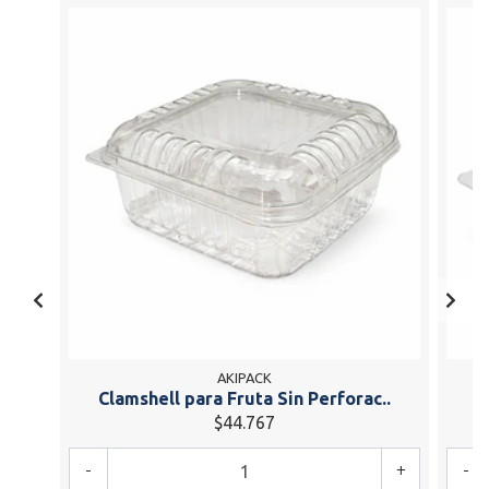
AKIPACK
Clamshell para Fruta Sin Perforac..
C
$44.767
-
+
-