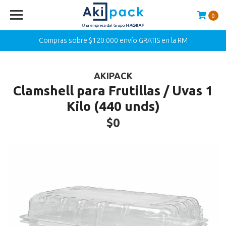
0
Compras sobre $120.000 envío GRATIS en la RM
AKIPACK
Clamshell para Frutillas / Uvas 1
Kilo (440 unds)
$0