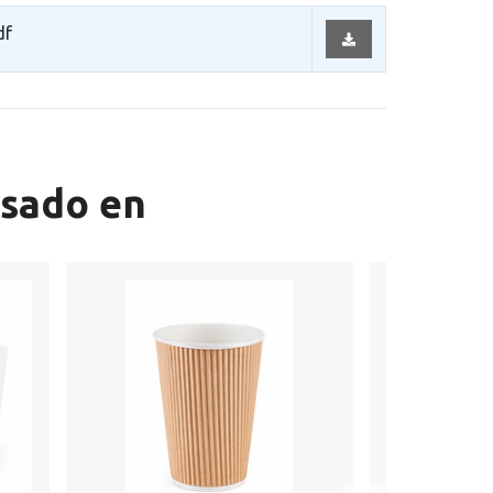
df
esado en