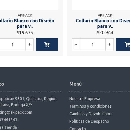
AKIPACK
AKIPACK
llarín Blanco con Diseño
Collarín Blanco con Dis
para v..
para v..
$19.635
$20.944
+
-
+
to
Menú
policán 9301, Quilicura, Región
Nuestra Empresa
itana, Bodega X/Y
Términos y condiciones
ting@akipack.com
Cambios y Devoluciones
93461363
Políticas de Despacho
ra Tienda
Contacto