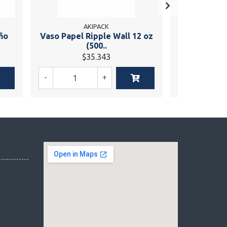
AKIPACK
eño
Vaso Papel Ripple Wall 12 oz
Vaso Papel 
(500..
$35.343
$
-
+
-