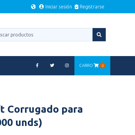
Iniciar sesión
Registrarse
CARRO
0
ft Corrugado para
000 unds)