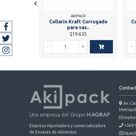
AKIPACK
Collarin Kraft Corrugado
Co
para vas..
$19.635
-
+
-
Contac
Av. Cau
Metropol
marke
+569 
Empresa importadora y comercializadora
de Envases de Alimentos
Nuest