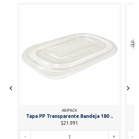
AKIPACK
Tapa PP Transparente Bandeja 180 ..
C
$21.991
-
+
-